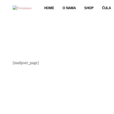
HOME
O NAMA
SHOP
ČULA
[mailpoet_page]