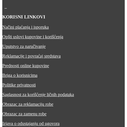
KORISNI LINKOVI
Načini plaćanja i isporuka
Opšti uslovi kupovine i korišćenja
Uputstvo za naručivanje
Reklamacije i povraćaj sredstava
Prednosti online kupovine
Briga o korisnicima
Politike privatnosti
Saglasnost za korišćenje ličnih podataka
Obrazac za reklamaciju robe
Obrazac za zamenu robe
Izjava o odustajanju od ugovora