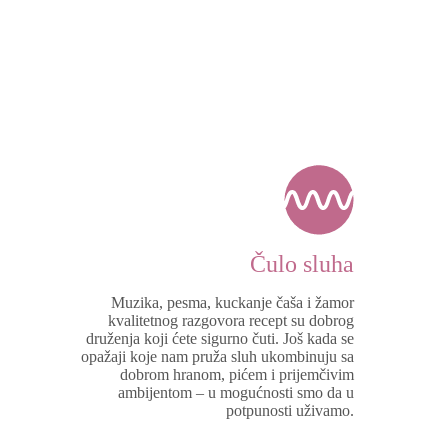
Čulo sluha
Muzika, pesma, kuckanje čaša i žamor
kvalitetnog razgovora recept su dobrog
druženja koji ćete sigurno čuti. Još kada se
opažaji koje nam pruža sluh ukombinuju sa
dobrom hranom, pićem i prijemčivim
ambijentom – u mogućnosti smo da u
potpunosti uživamo.