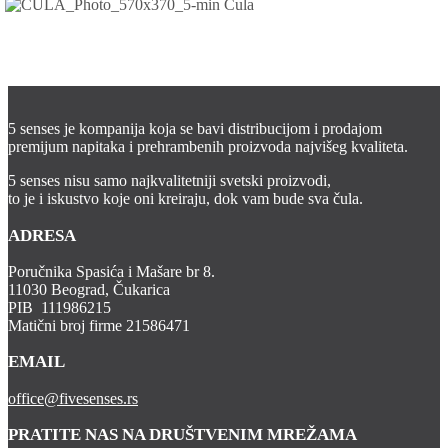
5 senses je kompanija koja se bavi distribucijom i prodajom
premijum napitaka i prehrambenih proizvoda najvišeg kvaliteta.
5 senses nisu samo najkvalitetniji svetski proizvodi,
to je i iskustvo koje oni kreiraju, dok vam bude sva čula.
ADRESA
Poručnika Spasića i Mašare br 8.
11030 Beograd, Čukarica
PIB 111986215
Matični broj firme 21586471
EMAIL
office@fivesenses.rs
PRATITE NAS NA DRUŠTVENIM MREŽAMA