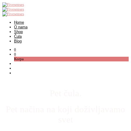
Home
O nama
Shop
Čula
Blog
0
0
Korpa
Pet čula.
Pet načina na koji doživljavamo
svet