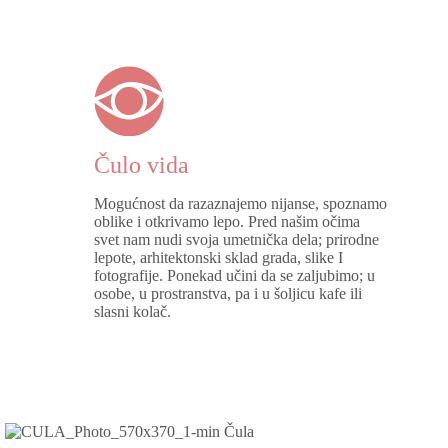
Čulo vida
Mogućnost da razaznajemo nijanse, spoznamo
oblike i otkrivamo lepo. Pred našim očima
svet nam nudi svoja umetnička dela; prirodne
lepote, arhitektonski sklad grada, slike I
fotografije. Ponekad učini da se zaljubimo; u
osobe, u prostranstva, pa i u šoljicu kafe ili
slasni kolač.