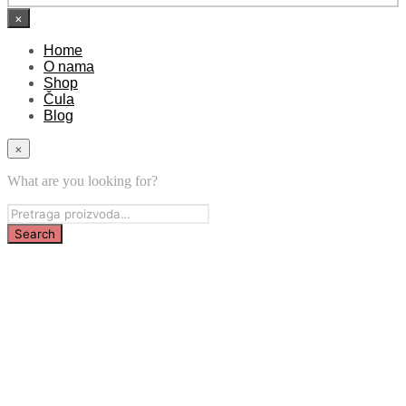
×
Home
O nama
Shop
Čula
Blog
×
What are you looking for?