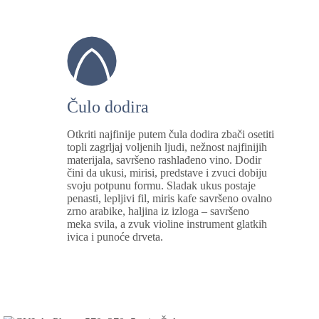
Čulo dodira
Otkriti najfinije putem čula dodira zbači osetiti
topli zagrljaj voljenih ljudi, nežnost najfinijih
materijala, savršeno rashlađeno vino. Dodir
čini da ukusi, mirisi, predstave i zvuci dobiju
svoju potpunu formu. Sladak ukus postaje
penasti, lepljivi fil, miris kafe savršeno ovalno
zrno arabike, haljina iz izloga – savršeno
meka svila, a zvuk violine instrument glatkih
ivica i punoće drveta.