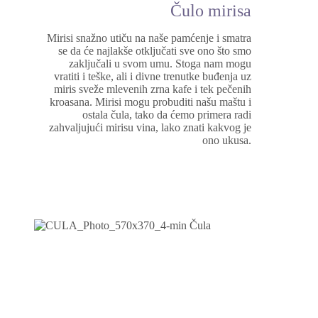
Čulo mirisa
Mirisi snažno utiču na naše pamćenje i smatra
se da će najlakše otključati sve ono što smo
zaključali u svom umu. Stoga nam mogu
vratiti i teške, ali i divne trenutke buđenja uz
miris sveže mlevenih zrna kafe i tek pečenih
kroasana. Mirisi mogu probuditi našu maštu i
ostala čula, tako da ćemo primera radi
zahvaljujući mirisu vina, lako znati kakvog je
ono ukusa.