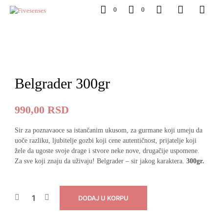
0
0
Belgrader 300gr
990,00
RSD
Sir za poznavaoce sa istančanim ukusom, za gurmane koji umeju da
uoče razliku, ljubitelje gozbi koji cene autentičnost, prijatelje koji
žele da ugoste svoje drage i stvore neke nove, drugačije uspomene.
Za sve koji znaju da uživaju! Belgrader – sir jakog karaktera.
300gr.
DODAJ U KORPU