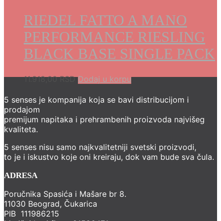
RIEDEL FATTO A MANO
PERFORMANCE RIESLING
BLACK BASE SINGLE PACK
11.918,00
RSD
Dodaj u korpu
5 senses je kompanija koja se bavi distribucijom i
prodajom
premijum napitaka i prehrambenih proizvoda najvišeg
kvaliteta.
5 senses nisu samo najkvalitetniji svetski proizvodi,
to je i iskustvo koje oni kreiraju, dok vam bude sva čula.
ADRESA
Poručnika Spasića i Mašare br 8.
11030 Beograd, Čukarica
PIB 111986215