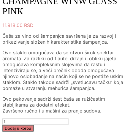
CHAMPAGNE WINW GLASS
PINK
11.918,00
RSD
Čaša za vino od šampanjca savršena je za razvoj i
prikazivanje složenih karakteristika šampanjca.
Ovo staklo omogućava da se otvori širok spektar
aromata. Za razliku od flaute, dizajn u obliku jajeta
omogućava kompleksnim slojevima da rastu i
intenziviraju se, a veći prečnik oboda omogućava
njihovo oslobađanje na način koji se ne postiže uskim
staklom. Staklo takođe sadrži „svetlucavu tačku“ koja
pomaže u stvaranju mehurića šampanjca.
Ovo pakovanje sadrži šest čaša sa ružičastim
stabljikama za dodatni efekat.
Završeno ručno i u mašini za pranje sudova.
FATTO
A
Dodaj u korpu