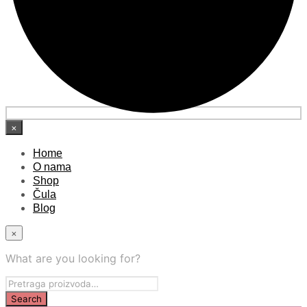
×
Home
O nama
Shop
Čula
Blog
×
What are you looking for?