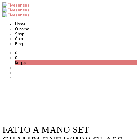
Home
O nama
Shop
Čula
Blog
0
0
Korpa
FATTO A MANO SET