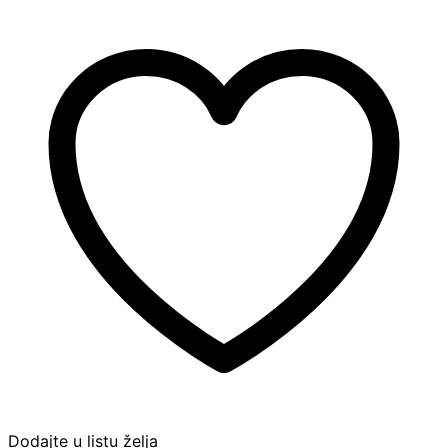
MANO
SET
CHAMPAGNE
WINW
GLASS
PINK
količina
Dodajte u listu želja