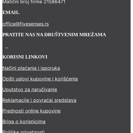
Matični broj firme 21586471
EMAIL
office@fivesenses.rs
PRATITE NAS NA DRUŠTVENIM MREŽAMA
KORISNI LINKOVI
Načini plaćanja i isporuka
Opšti uslovi kupovine i korišćenja
Uputstvo za naručivanje
Reklamacije i povraćaj sredstava
Prednosti online kupovine
Briga o korisnicima
Politike privatnosti