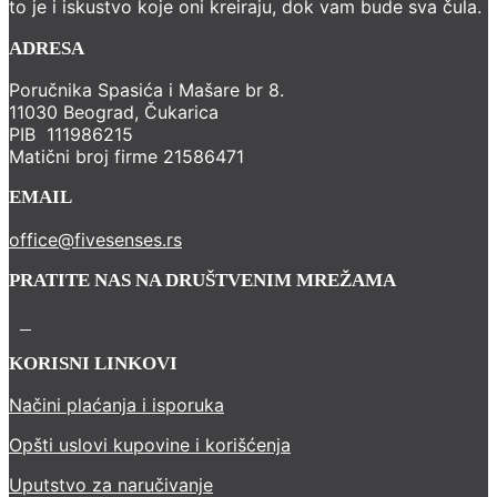
to je i iskustvo koje oni kreiraju, dok vam bude sva čula.
ADRESA
Poručnika Spasića i Mašare br 8.
11030 Beograd, Čukarica
PIB 111986215
Matični broj firme 21586471
EMAIL
office@fivesenses.rs
PRATITE NAS NA DRUŠTVENIM MREŽAMA
KORISNI LINKOVI
Načini plaćanja i isporuka
Opšti uslovi kupovine i korišćenja
Uputstvo za naručivanje