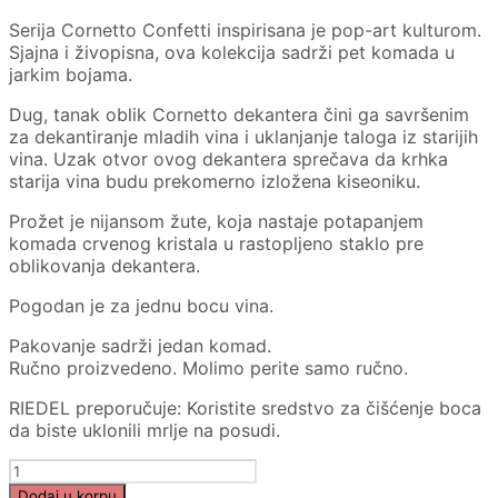
Serija Cornetto Confetti inspirisana je pop-art kulturom.
Sjajna i živopisna, ova kolekcija sadrži pet komada u
jarkim bojama.
Dug, tanak oblik Cornetto dekantera čini ga savršenim
za dekantiranje mladih vina i uklanjanje taloga iz starijih
vina. Uzak otvor ovog dekantera sprečava da krhka
starija vina budu prekomerno izložena kiseoniku.
Prožet je nijansom žute, koja nastaje potapanjem
komada crvenog kristala u rastopljeno staklo pre
oblikovanja dekantera.
Pogodan je za jednu bocu vina.
Pakovanje sadrži jedan komad.
Ručno proizvedeno. Molimo perite samo ručno.
RIEDEL preporučuje: Koristite sredstvo za čišćenje boca
da biste uklonili mrlje na posudi.
RIEDEL
DECANTER
Dodaj u korpu