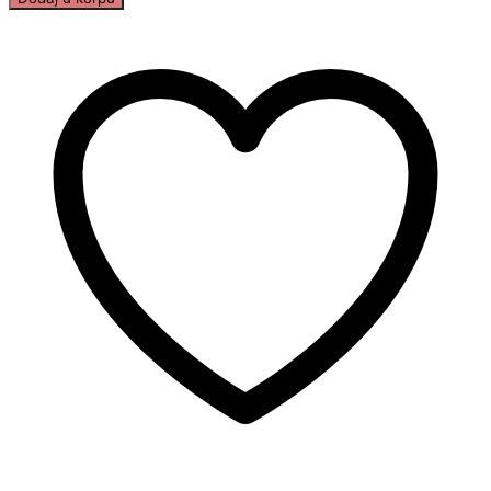
CORNETTO
CONFETTI
RED
količina