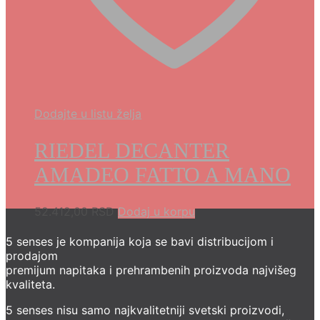
Dodajte u listu želja
RIEDEL DECANTER
AMADEO FATTO A MANO
52.412,00
RSD
Dodaj u korpu
5 senses je kompanija koja se bavi distribucijom i
prodajom
premijum napitaka i prehrambenih proizvoda najvišeg
kvaliteta.
5 senses nisu samo najkvalitetniji svetski proizvodi,