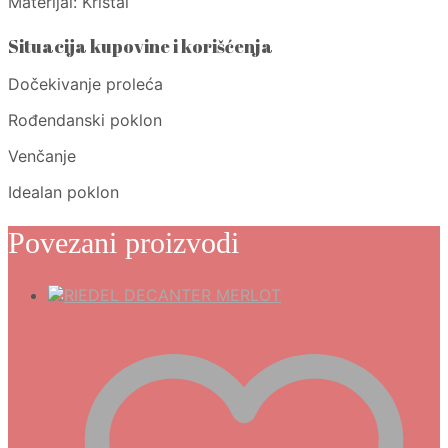
Materijal: Kristal
Situacija kupovine i korišćenja
Dočekivanje proleća
Rođendanski poklon
Venčanje
Idealan poklon
Povezani proizvodi