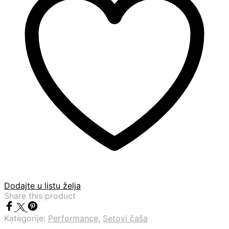
Dodajte u listu želja
Share this product
Kategorije:
Performance
,
Setovi čaša