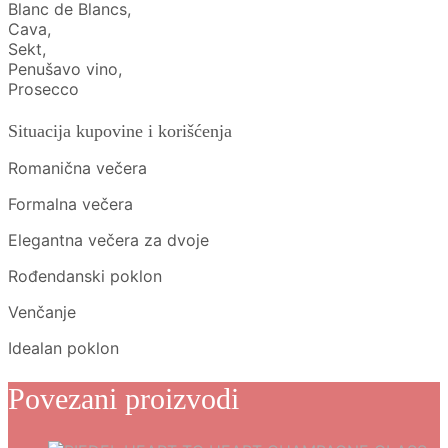
Blanc de Blancs,
Cava,
Sekt,
Penušavo vino,
Prosecco
Situacija kupovine i korišćenja
Romanična večera
Formalna večera
Elegantna večera za dvoje
Rođendanski poklon
Venčanje
Idealan poklon
Povezani proizvodi