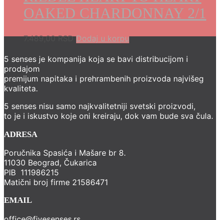
OAKED CHARDONNAY 2/1
7.489,00
RSD
Dodaj u korpu
5 senses je kompanija koja se bavi distribucijom i
prodajom
premijum napitaka i prehrambenih proizvoda najvišeg
kvaliteta.
5 senses nisu samo najkvalitetniji svetski proizvodi,
to je i iskustvo koje oni kreiraju, dok vam bude sva čula.
ADRESA
Poručnika Spasića i Mašare br 8.
11030 Beograd, Čukarica
PIB 111986215
Matični broj firme 21586471
EMAIL
office@fivesenses.rs