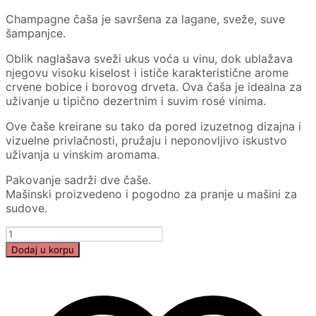
Champagne čaša je savršena za lagane, sveže, suve
šampanjce.
Oblik naglašava sveži ukus voća u vinu, dok ublažava
njegovu visoku kiselost i ističe karakteristične arome
crvene bobice i borovog drveta. Ova čaša je idealna za
uživanje u tipično dezertnim i suvim rosé vinima.
Ove čaše kreirane su tako da pored izuzetnog dizajna i
vizuelne privlačnosti, pružaju i neponovljivo iskustvo
uživanja u vinskim aromama.
Pakovanje sadrži dve čaše.
Mašinski proizvedeno i pogodno za pranje u mašini za
sudove.
RIEDEL
PERFORMANCE
Dodaj u korpu
CHAMPAGNE
GLASS
2/1
količina