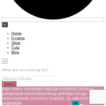
×
Home
O nama
Shop
Čula
Blog
×
What are you looking for?
Kako bismo obezbedili najbolje korisničko iskustvo,
prikazivanje personalizovanog sadržaja I druge
funkcionalnosti, koristimo kolačiće. Za više informacija
pogledajte
Obaveštenje o kolačićima
OK