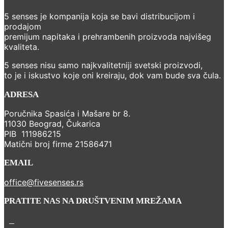
5 senses je kompanija koja se bavi distribucijom i
prodajom
premijum napitaka i prehrambenih proizvoda najvišeg
kvaliteta.
5 senses nisu samo najkvalitetniji svetski proizvodi,
to je i iskustvo koje oni kreiraju, dok vam bude sva čula.
ADRESA
Poručnika Spasića i Mašare br 8.
11030 Beograd, Čukarica
PIB 111986215
Matični broj firme 21586471
EMAIL
office@fivesenses.rs
PRATITE NAS NA DRUŠTVENIM MREŽAMA