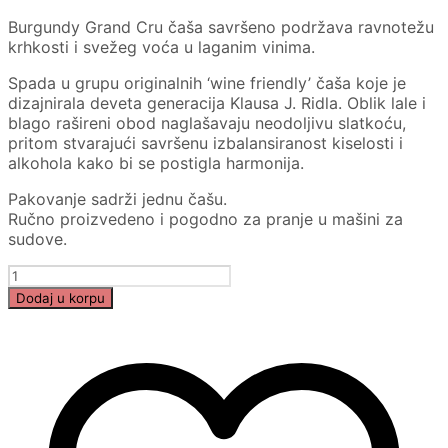
Burgundy Grand Cru čaša savršeno podržava ravnotežu
krhkosti i svežeg voća u laganim vinima.
Spada u grupu originalnih ‘wine friendly’ čaša koje je
dizajnirala deveta generacija Klausa J. Ridla. Oblik lale i
blago rašireni obod naglašavaju neodoljivu slatkoću,
pritom stvarajući savršenu izbalansiranost kiselosti i
alkohola kako bi se postigla harmonija.
Pakovanje sadrži jednu čašu.
Ručno proizvedeno i pogodno za pranje u mašini za
sudove.
RIEDEL
SOMMELIERS
Dodaj u korpu
BURGUNDY
GRAND
CRU
količina