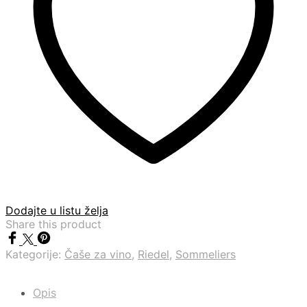
Dodajte u listu želja
Share this product
Kategorije:
Čaše za vino
,
Riedel
,
Sommeliers
Opis