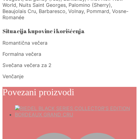
World, Nuits Saint Georges, Palomino (Sherry),
Beaujolais Cru, Barbaresco, Volnay, Pommard, Vosne-
Romanée
Situacija kupovine i korišćenja
Romantična večera
Formalna večera
Svečana večera za 2
Venčanje
Povezani proizvodi