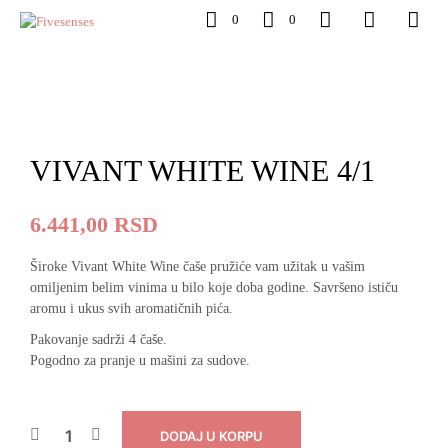
0
0
VIVANT WHITE WINE 4/1
6.441,00
RSD
Široke Vivant White Wine čaše pružiće vam užitak u vašim
omiljenim belim vinima u bilo koje doba godine. Savršeno ističu
aromu i ukus svih aromatičnih pića.
Pakovanje sadrži 4 čaše.
Pogodno za pranje u mašini za sudove.
DODAJ U KORPU