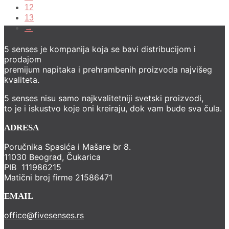
12
13
→
5 senses je kompanija koja se bavi distribucijom i
prodajom
premijum napitaka i prehrambenih proizvoda najvišeg
kvaliteta.
5 senses nisu samo najkvalitetniji svetski proizvodi,
to je i iskustvo koje oni kreiraju, dok vam bude sva čula.
ADRESA
Poručnika Spasića i Mašare br 8.
11030 Beograd, Čukarica
PIB 111986215
Matični broj firme 21586471
EMAIL
office@fivesenses.rs