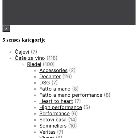
@5 senses All rights reserved
×
5 senses kategorije
Čajevi
(7)
Čaše za vino
(118)
Riedel
(100)
Accessories
(2)
Decanter
(26)
DSG
(7)
Fatto a mano
(8)
Fatto a mano performance
(8)
Heart to heart
(7)
High performance
(5)
Performance
(6)
Setovi čaša
(14)
Sommeliers
(10)
Veritas
(7)
Vivant
(6)