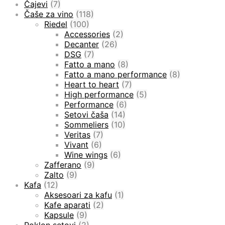
Čajevi
(7)
Čaše za vino
(118)
Riedel
(100)
Accessories
(2)
Decanter
(26)
DSG
(7)
Fatto a mano
(8)
Fatto a mano performance
(8)
Heart to heart
(7)
High performance
(5)
Performance
(6)
Setovi čaša
(14)
Sommeliers
(10)
Veritas
(7)
Vivant
(6)
Wine wings
(6)
Zafferano
(9)
Zalto
(9)
Kafa
(12)
Aksesoari za kafu
(1)
Kafe aparati
(2)
Kapsule
(9)