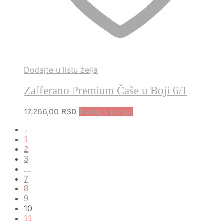
Dodajte u listu želja
Zafferano Premium Čaše u Boji 6/1
17.266,00
RSD
Dodaj u korpu
←
1
2
3
…
7
8
9
10
11