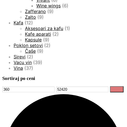
Wine wings
(6)
Zafferano
(9)
Zalto
(9)
Kafa
(12)
Aksesoari za kafu
(1)
Kafe aparati
(2)
Kapsule
(9)
Poklon setovi
(2)
Čaše
(9)
Sirevi
(2)
Vacu vin
(39)
Vina
(37)
Sortiraj po ceni
Minimalna
Maksimalna
Filter
cena
cena