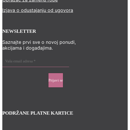
Izjava o odustajanju od ugovora
NEWSLETTER
Saznajte prvi sve o novoj ponudi,
akcijama i događajima.
PODRŽANE PLATNE KARTICE