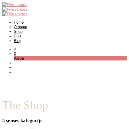
Home
O nama
Shop
Čula
Blog
0
0
Korpa
The Shop
5 senses kategorije