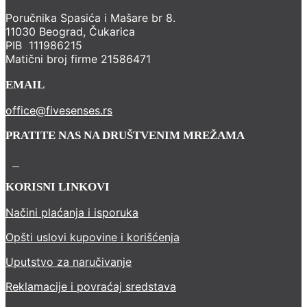
Poručnika Spasića i Mašare br 8.
11030 Beograd, Čukarica
PIB 111986215
Matični broj firme 21586471
EMAIL
office@fivesenses.rs
PRATITE NAS NA DRUŠTVENIM MREŽAMA
KORISNI LINKOVI
Načini plaćanja i isporuka
Opšti uslovi kupovine i korišćenja
Uputstvo za naručivanje
Reklamacije i povraćaj sredstava