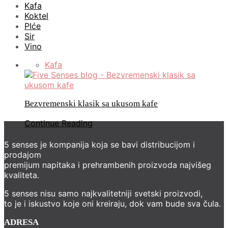
Kafa
Koktel
PIće
Sir
Vino
Kafa
Bezvremenski klasik sa ukusom kafe
Continue Reading
5 senses je kompanija koja se bavi distribucijom i
prodajom
premijum napitaka i prehrambenih proizvoda najvišeg
kvaliteta.
5 senses nisu samo najkvalitetniji svetski proizvodi,
to je i iskustvo koje oni kreiraju, dok vam bude sva čula.
ADRESA