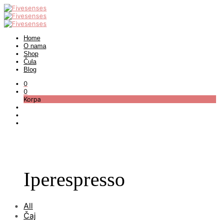
Home
O nama
Shop
Čula
Blog
0
0
Korpa
Iperespresso
All
Čaj