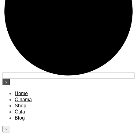
×
Home
O nama
Shop
Čula
Blog
×