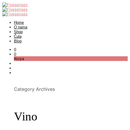
Home
O nama
Shop
Čula
Blog
0
0
Korpa
Category Archives
Vino