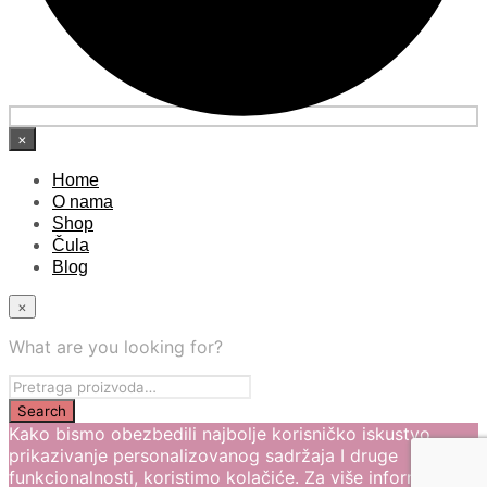
×
Home
O nama
Shop
Čula
Blog
×
What are you looking for?
Kako bismo obezbedili najbolje korisničko iskustvo,
prikazivanje personalizovanog sadržaja I druge
funkcionalnosti, koristimo kolačiće. Za više informacija