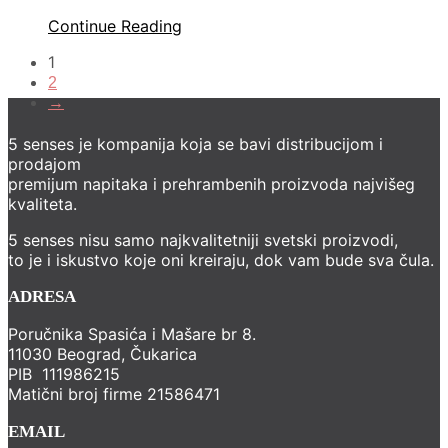
Continue Reading
1
2
→
5 senses je kompanija koja se bavi distribucijom i
prodajom
premijum napitaka i prehrambenih proizvoda najvišeg
kvaliteta.
5 senses nisu samo najkvalitetniji svetski proizvodi,
to je i iskustvo koje oni kreiraju, dok vam bude sva čula.
ADRESA
Poručnika Spasića i Mašare br 8.
11030 Beograd, Čukarica
PIB 111986215
Matični broj firme 21586471
EMAIL