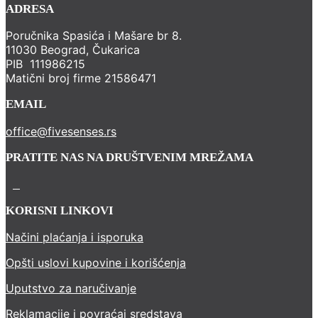
ADRESA
Poručnika Spasića i Mašare br 8.
11030 Beograd, Čukarica
PIB 111986215
Matični broj firme 21586471
EMAIL
office@fivesenses.rs
PRATITE NAS NA DRUŠTVENIM MREŽAMA
KORISNI LINKOVI
Načini plaćanja i isporuka
Opšti uslovi kupovine i korišćenja
Uputstvo za naručivanje
Reklamacije i povraćaj sredstava