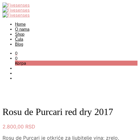
Home
O nama
Shop
Čula
Blog
0
0
Korpa
Rosu de Purcari red dry 2017
2.800,00
RSD
Rosu de Purcari je otkriće za ljubitelje vina: zrelo,