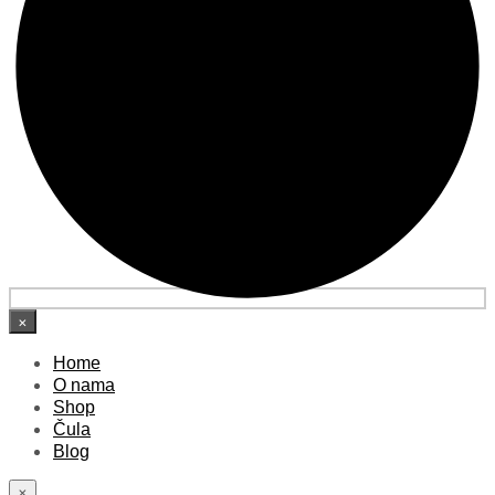
×
Home
O nama
Shop
Čula
Blog
×