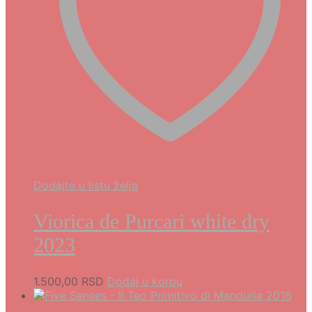
Dodajte u listu želja
Viorica de Purcari white dry
2023
1.500,00
RSD
Dodaj u korpu