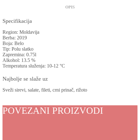
OPIS
Specifikacija
Region: Moldavija
Berba: 2019
Boja: Belo
Tip: Polu slatko
Zapremina: 0.75l
Alkohol: 13.5 %
Temperatura služenja: 10-12 °C
Najbolje se slaže uz
Sveži sirevi, salate, fileti, crni prinač, rižoto
POVEZANI PROIZVODI