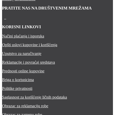
PRATITE NAS NA DRUŠTVENIM MREŽAMA
KORISNI LINKOVI
Načini plaćanja i isporuka
Opšti uslovi kupovine i korišćenja
Uputstvo za naručivanje
Reklamacije i povraćaj sredstava
Prednosti online kupovine
Briga o korisnicima
Politike privatnosti
Saglasnost za korišćenje ličnih podataka
Obrazac za reklamaciju robe
Obrazac za zamenu robe