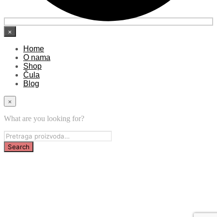
×
Home
O nama
Shop
Čula
Blog
×
What are you looking for?