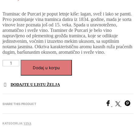
Traminac de Purcari je poput letnje kiše: lagan, svež i lako se pamti.
Prvo pominjanje vina traminca datira iz 1834. godine, mada je sorta
vinove loze poznata još od 15. veka. Spada u uravnoteženo,
aromatično i sveže vino. Traminer de Purcari je belo vino
napravljeno od plemenitog grožđa traminca, koje se odlikuje
jedinstvenim, voćnim i izuzetno mekim ukusom, sa suptilnim
notama jasmina. Otkriva karakterističnu aromu kasnih ruža praćenih
dugim, baršunastim okusom, aromatično i sveže vino.
Traminer
Dodaj u korpu
white
dry
2020
DODAJTE U LISTU ŽELJA
količina
SHARE THIS PRODUCT
KATEGORIJA:
VINA