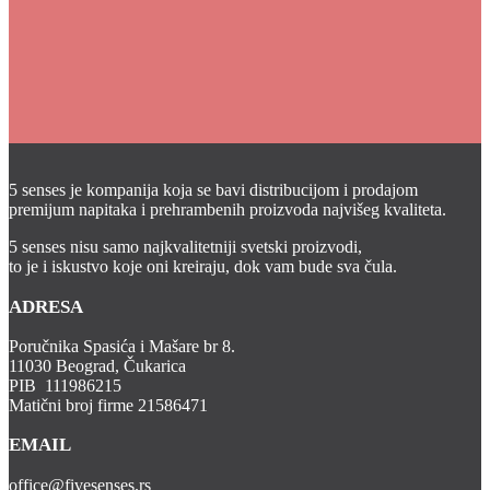
3.900,00
RSD
Dodaj u korpu
5 senses je kompanija koja se bavi distribucijom i prodajom
premijum napitaka i prehrambenih proizvoda najvišeg kvaliteta.
5 senses nisu samo najkvalitetniji svetski proizvodi,
to je i iskustvo koje oni kreiraju, dok vam bude sva čula.
ADRESA
Poručnika Spasića i Mašare br 8.
11030 Beograd, Čukarica
PIB 111986215
Matični broj firme 21586471
EMAIL
office@fivesenses.rs