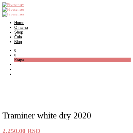
Home
O nama
Shop
Čula
Blog
0
0
Korpa
Traminer white dry 2020
2.250,00
RSD