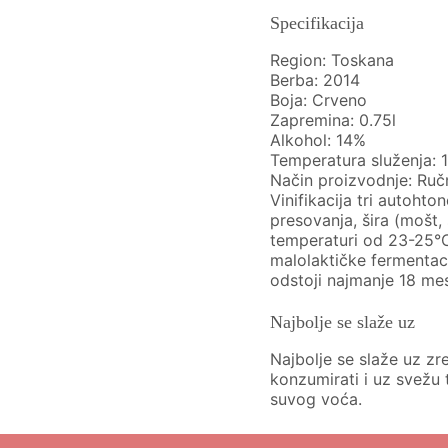
Specifikacija
Region: Toskana
Berba: 2014
Boja: Crveno
Zapremina: 0.75l
Alkohol: 14%
Temperatura služenja: 
Način proizvodnje: Ruč
Vinifikacija tri autoh
presovanja, šira (mošt,
temperaturi od 23-25°
malolaktičke fermentac
odstoji najmanje 18 mes
Najbolje se slaže uz
Najbolje se slaže uz zr
konzumirati i uz svežu 
suvog voća.