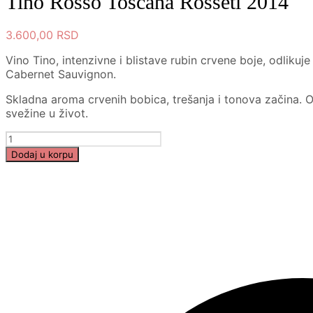
Tino Rosso Toscana Rosseti 2014
3.600,00
RSD
Vino Tino, intenzivne i blistave rubin crvene boje, odlik
Cabernet Sauvignon.
Skladna aroma crvenih bobica, trešanja i tonova začina. Od
svežine u život.
Tino
Rosso
Dodaj u korpu
Toscana
Rosseti
2014
količina