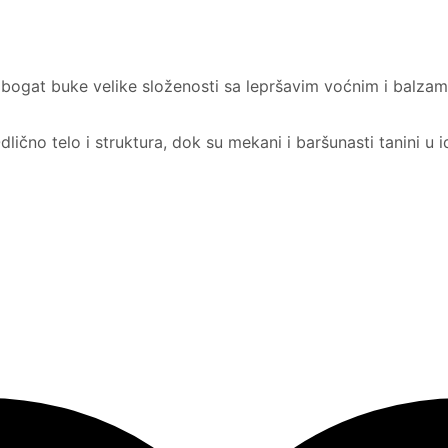
uje bogat buke velike složenosti sa lepršavim voćnim i ba
lično telo i struktura, dok su mekani i baršunasti tanini u 