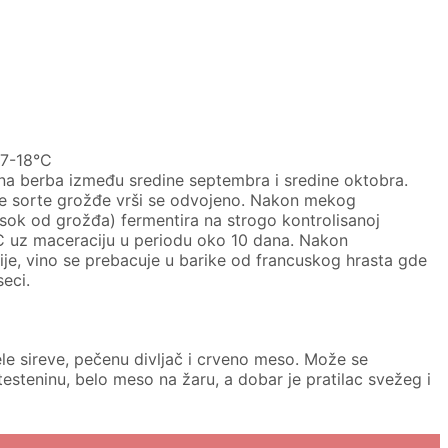
17-18°C
na berba između sredine septembra i sredine oktobra.
tone sorte grožđe vrši se odvojeno. Nakon mekog
 sok od grožđa) fermentira na strogo kontrolisanoj
C uz maceraciju u periodu oko 10 dana. Nakon
ije, vino se prebacuje u barike od francuskog hrasta gde
eci.
ele sireve, pečenu divljač i crveno meso. Može se
testeninu, belo meso na žaru, a dobar je pratilac svežeg i