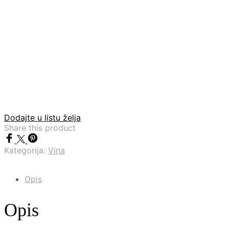
Dodajte u listu želja
Share this product
Kategorija:
Vina
Opis
Opis