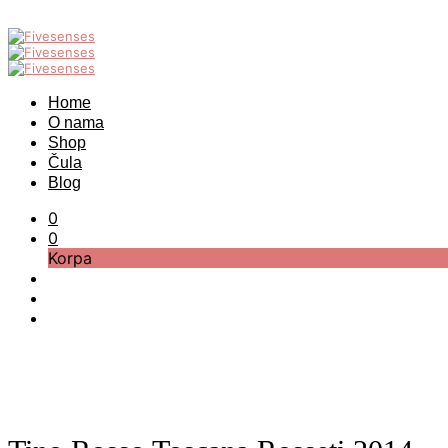
Home
O nama
Shop
Čula
Blog
0
0
Korpa