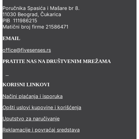
Poručnika Spasića i Mašare br 8.
11030 Beograd, Čukarica
PIB 111986215
Matični broj firme 21586471
EMAIL
office@fivesenses.rs
PRATITE NAS NA DRUŠTVENIM MREŽAMA
KORISNI LINKOVI
Načini plaćanja i isporuka
Opšti uslovi kupovine i korišćenja
Uputstvo za naručivanje
Reklamacije i povraćaj sredstava