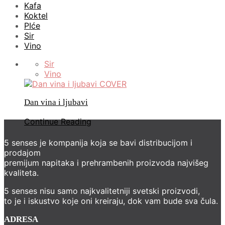
Kafa
Koktel
PIće
Sir
Vino
Sir
Vino
Dan vina i ljubavi
Continue Reading
5 senses je kompanija koja se bavi distribucijom i
prodajom
premijum napitaka i prehrambenih proizvoda najvišeg
kvaliteta.
5 senses nisu samo najkvalitetniji svetski proizvodi,
to je i iskustvo koje oni kreiraju, dok vam bude sva čula.
ADRESA