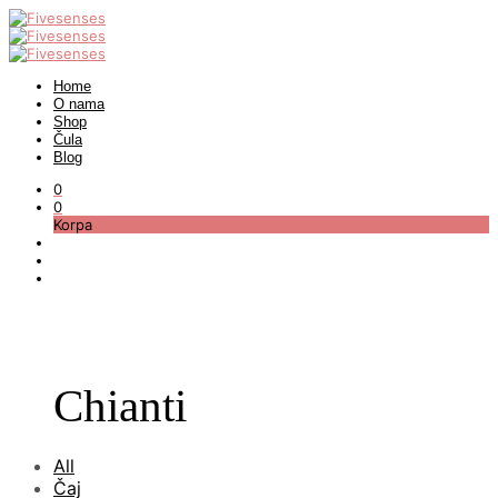
Home
O nama
Shop
Čula
Blog
0
0
Korpa
Chianti
All
Čaj