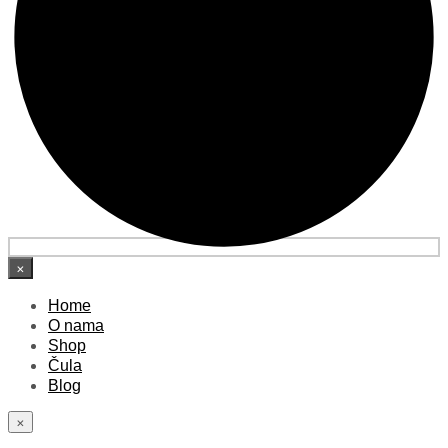
×
Home
O nama
Shop
Čula
Blog
×