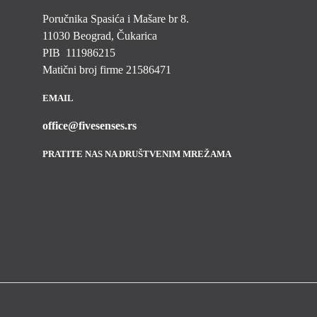
Poručnika Spasića i Mašare br 8.
11030 Beograd, Čukarica
PIB 111986215
Matični broj firme 21586471
EMAIL
office@fivesenses.rs
PRATITE NAS NA DRUŠTVENIM MREŽAMA