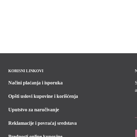
KORISNI LINKOVI
Načini plaćanja i isporuka
S
a
Opšti uslovi kupovine i korišćenja
Uputstvo za naručivanje
Reklamacije i povraćaj sredstava
Prednosti online kupovine