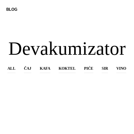
BLOG
Devakumizator
ALL
ČAJ
KAFA
KOKTEL
PIĆE
SIR
VINO