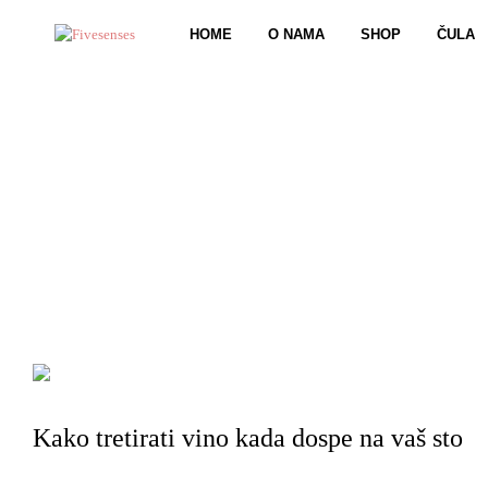
HOME
O NAMA
SHOP
ČULA
VINO
Kako tretirati vino kada dospe na vaš sto